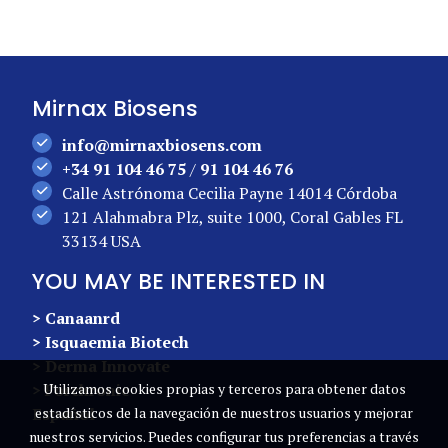
Mirnax Biosens
info@mirnaxbiosens.com
+34 91 104 46 75
/
91 104 46 76
Calle Astrónoma Cecilia Payne 14014 Córdoba
121 Alahmabra Plz, suite 1000, Coral Gables FL
33134 USA
YOU MAY BE INTERESTED IN
> Canaanrd
> Isquaemia Biotech
> Derma Innovate
> Forchronic
Utilizamos cookies propias y terceros para obtener datos
Español
estadísticos de la navegación de nuestros usuarios y mejorar
nuestros servicios. Puedes configurar tus preferencias a través